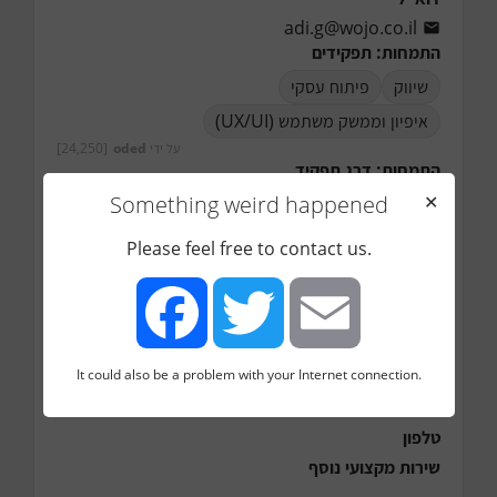
adi.g@wojo.co.il
התמחות: תפקידים
שיווק
פיתוח עסקי
איפיון וממשק משתמש (UX/UI)
על ידי
oded
[24,250]
התמחות: דרג תפקיד
Something weird happened
✕
ביניים (2-4 שנות ניסיון)
סניור (4+ שנות ניסיון)
ג'וניור (1-2 שנות ניסיון)
Please feel free to contact us.
על ידי
oded
[24,250]
התמחות: ענף/תעשייה
התמחות: גודל חברה
אזור בארץ
המלצות (לינק)
It could also be a problem with your Internet connection.
Facebook
Twitter
Email
אתר/בלוג
טלפון
שירות מקצועי נוסף