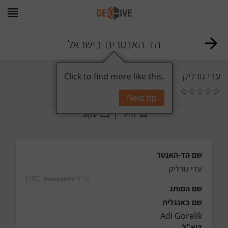
הד האנטרים בישראל
עדי גורליק
Click to find more like this.
☆
☆
☆
☆
☆
0
תגובות
Next tip
תייג
עקוב
שם הד-האנטר
עדי גורליק
על ידי
maayanvs
[100]
שם המותג
שם באנגלית
Adi Gorelik
דוא"ל