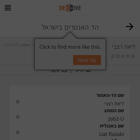
הד האנטרים בישראל
ליאת רצבי
על ידי
oded
[24,250]
Click to find more like this.
☆
☆
☆
☆
☆
0
תגובות
Next tip
תייג
עקוב
שם הד-האנטר
ליאת רצבי
שם המותג
Job2-U
שם באנגלית
Liat Razabi