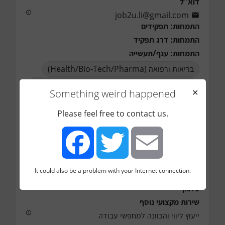
דוא"ל
job2u.li@gmail.com
התמחות: תפקידים
התמחות: דרג תפקיד
התמחות: ענף/תעשייה
בריאות ורפואה (Health/Bio-Tech/Pharma)
הנדסה אזרחית ותעשייתית (Industrial & Civil
Something weird happened
✕
Engineering)
התמחות: גודל חברה
Please feel free to contact us.
אזור בארץ
דרום
מרכז
צפון
המלצות (לינק)
אתר/בלוג
It could also be a problem with your Internet connection.
Facebook
Twitter
Email
http://www.job2u.co.il
טלפון
שירות מקצועי נוסף
ייעוץ ליווי והכוונה למחפשי עבודה