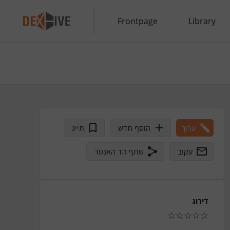
Frontpage
Library
ערוך
הוסף חדש
תייג
עקוב
שתף הד האנטר
דירוג
☆
☆
☆
☆
☆