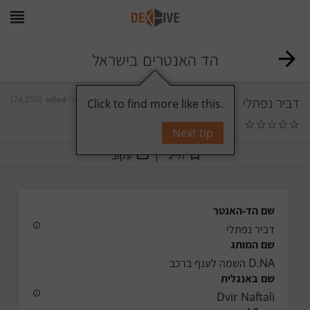
הד האנטרים בישראל
דביר נפתלי
על ידי
oded
[24,250]
Click to find more like this.
☆
☆
☆
☆
☆
0
תגובות
Next tip
תייג
עקוב
שם הד-האנטר
דביר נפתלי
שם המותג
D.NA השמה לענף ברכב
שם באנגלית
Dvir Naftali