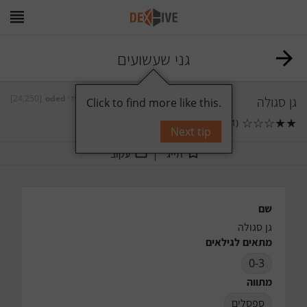
גני שעשועים
גן סגולה
על ידי
oded
[24,250]
Click to find more like this.
☆
☆
☆
★
★
(1)
0
תגובות
Next tip
תייג
עקוב
שם
גן סגולה
מתאים לגילאים
0-3
מתווה
ספסלים