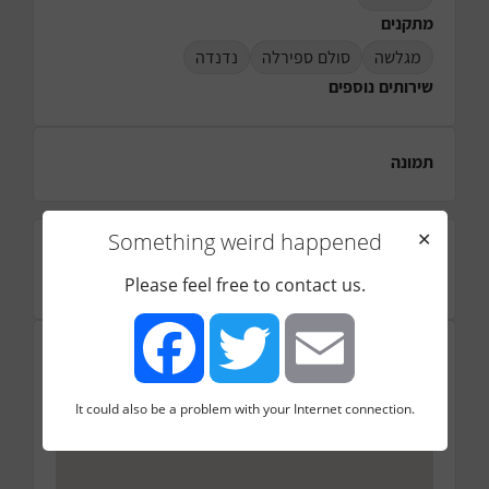
מתקנים
מגלשה
סולם ספירלה
נדנדה
שירותים נוספים
תמונה
Something weird happened
✕
דירוג
☆
☆
☆
★
★
Please feel free to contact us.
(1)
מיקום
סגולה 15, תל אביב יפו, ישראל
It could also be a problem with your Internet connection.
Facebook
Twitter
Email