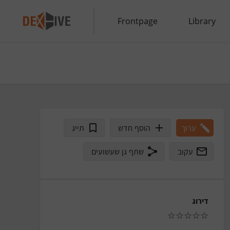
Frontpage
Library
ערוך
הוסף חדש
תייג
עקוב
שתף גן שעשועים
דירוג
☆
☆
☆
☆
☆