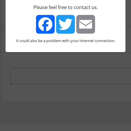
נדנדה
נדנדה בעמידה
גשר
Please feel free to contact us.
It could also be a problem with your Internet connection.
Facebook
Twitter
Email