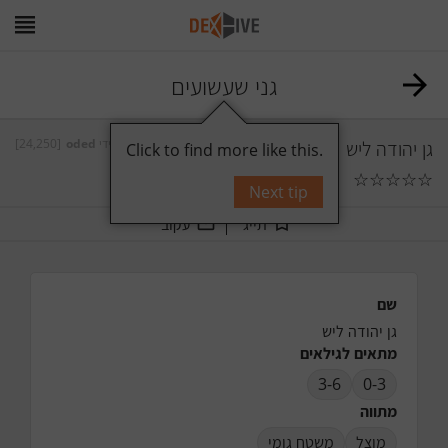
גני שעשועים
גן יהודה ליש
על ידי
oded
[24,250]
Click to find more like this.
☆
☆
☆
☆
☆
0
תגובות
Next tip
תייג
עקוב
שם
גן יהודה ליש
מתאים לגילאים
3-6
0-3
מתווה
מוצל
משטח גומי