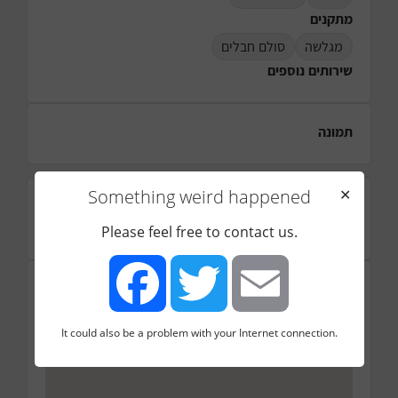
מתקנים
מגלשה
סולם חבלים
שירותים נוספים
תמונה
Something weird happened
✕
דירוג
☆
☆
☆
☆
☆
Please feel free to contact us.
מיקום
אליעזר קשאני 5, תל אביב יפו, ישראל
It could also be a problem with your Internet connection.
Facebook
Twitter
Email