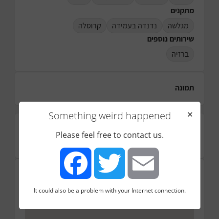
מתקנים
מגלשה
נדנדה בעמידה
קרוסלה
שירותים נוספים
ברזיה
תמונה
Something weird happened
✕
דירוג
Please feel free to contact us.
☆
☆
☆
☆
☆
מיקום
ברנט 11, תל אביב יפו, ישראל
It could also be a problem with your Internet connection.
Facebook
Twitter
Email