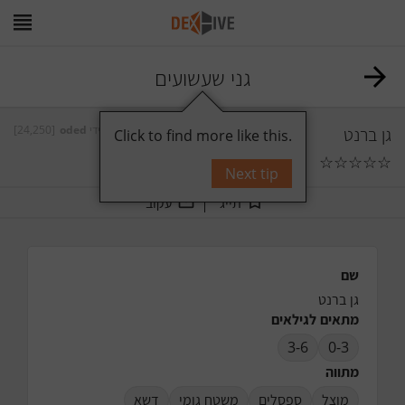
גני שעשועים
גן ברנט
על ידי
oded
[24,250]
Click to find more like this.
☆
☆
☆
☆
☆
0
תגובות
Next tip
תייג
עקוב
שם
גן ברנט
מתאים לגילאים
3-6
0-3
מתווה
מוצל
ספסלים
משטח גומי
דשא