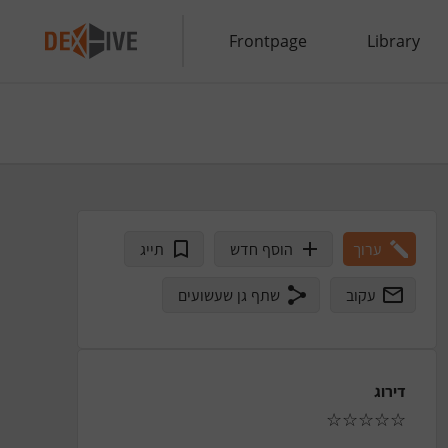
Frontpage
Library
ערוך
הוסף חדש
תייג
עקוב
שתף גן שעשועים
דירוג
☆
☆
☆
☆
☆