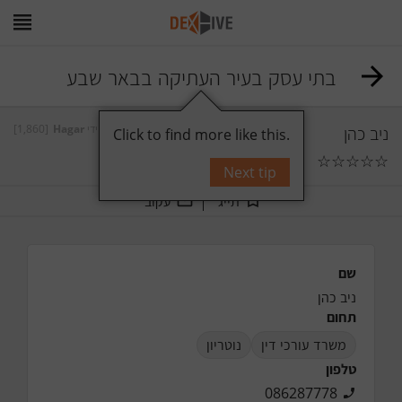
בתי עסק בעיר העתיקה בבאר שבע
[1,860]
Hagar
על ידי
ניב כהן
Click to find more like this.
☆
☆
☆
☆
☆
תגובות
0
Next tip
תייג
עקוב
שם
ניב כהן
תחום
משרד עורכי דין
נוטריון
טלפון
086287778