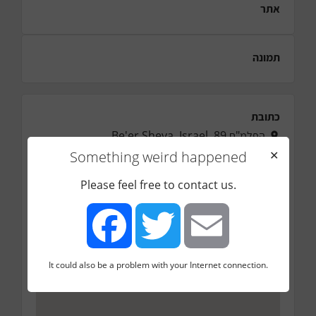
אתר
תמונה
כתובת
הפלמ"ח 89, Be'er Sheva, Israel
Something weird happened
✕
Please feel free to contact us.
It could also be a problem with your Internet connection.
Facebook
Twitter
Email