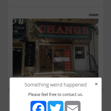
תמונה
Something weird happened
✕
Please feel free to contact us.
כתובת
קק"ל 193, Be'er Sheva, Israel