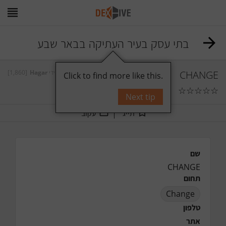
בתי עסק בעיר העתיקה בבאר שבע
[1,860]
Hagar
על ידי
CHANGE
Click to find more like this.
☆
☆
☆
☆
☆
תגובות
0
Next tip
תייג
עקוב
שם
CHANGE
תחום
Change
טלפון
אתר