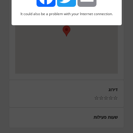
It could also be a problem with your Internet connection.
Facebook
Twitter
Email
דירוג
☆
☆
☆
☆
☆
שעות פעילות