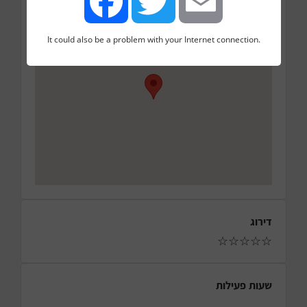
מורדי הגטאות 102, Be'er Sheva, Israel
It could also be a problem with your Internet connection.
Facebook
Twitter
Email
דירוג
☆
☆
☆
☆
☆
שעות פעילות