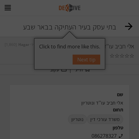
בתי עסק בעיר העתיקה בבאר שבע
[1,860]
Hagar
על ידי
אלי חביב עו''ד ונוטריון
Click to find more like this.
☆
☆
☆
☆
☆
תגובות
0
Next tip
תייג
עקוב
שם
אלי חביב עו''ד ונוטריון
תחום
משרד עורכי דין
נוטריון
טלפון
086278327