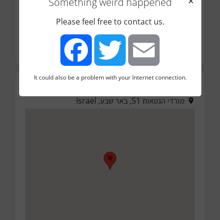
Something weird happened
✕
Please feel free to contact us.
It could also be a problem with your Internet connection.
Facebook
Twitter
Email
כתובת
מורדי הגטאות 51, באר שבע, Israel