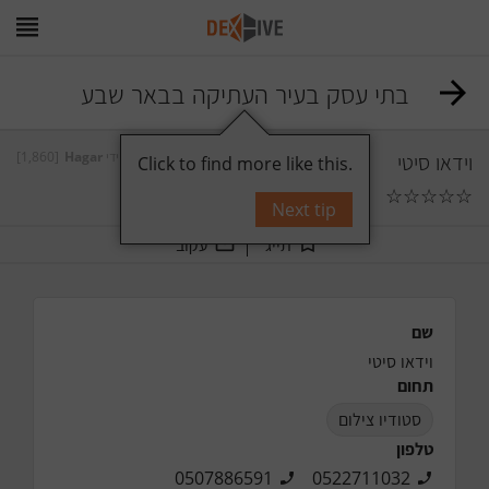
בתי עסק בעיר העתיקה בבאר שבע
[1,860]
Hagar
על ידי
וידאו סיטי
Click to find more like this.
☆
☆
☆
☆
☆
תגובות
0
Next tip
תייג
עקוב
שם
וידאו סיטי
תחום
סטודיו צילום
טלפון
0507886591
0522711032